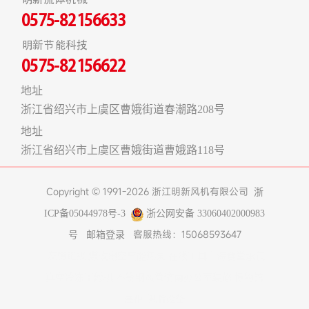
0575-82156633
明新节能科技
0575-82156622
地址
浙江省绍兴市上虞区曹娥街道春潮路208号
地址
浙江省绍兴市上虞区曹娥街道曹娥路118号
Copyright © 1991-2026 浙江明新风机有限公司
浙
ICP备05044978号-3
浙公网安备 33060402000983
客服热线：15068593647
号
邮箱登录
友情链接:
煤改电空气能热泵
在线工具
上海食堂承包
真空冷冻干燥机
不锈钢风管
济南办公室装修
博物馆
展柜
树脂设备