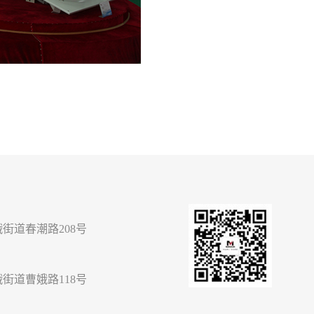
街道春潮路208号
街道曹娥路118号