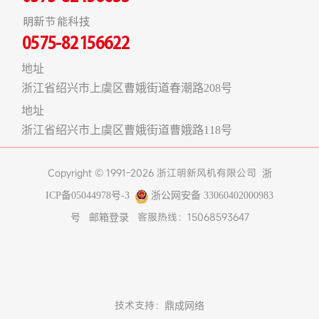
明新节能科技
0575-82156622
地址
浙江省绍兴市上虞区曹娥街道春潮路208号
地址
浙江省绍兴市上虞区曹娥街道曹娥路118号
Copyright © 1991-2026 浙江明新风机有限公司
浙
ICP备05044978号-3
浙公网安备 33060402000983
客服热线：15068593647
号
邮箱登录
友情链接:
煤改电空气能热泵
在线工具
上海食堂承包
真空冷冻干燥机
不锈钢风管
济南办公室装修
博物馆
展柜
树脂设备
技术支持：
鼎成网络